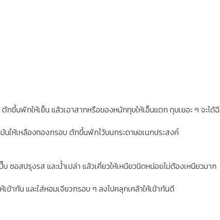
ี ตักขึ้นพักให้เย็น แล้วเอาสากหรือของหนักทุบให้เอ็นแตก ทุบเยอะ ๆ จะได้ฉ
ำมันให้เหลืองทองกรอบ ตักขึ้นพักไว้บนกระดาษอเนกประสงค์
ี๊บ ซอสปรุงรส และน้ำเปล่า แล้วเคี่ยวให้เหนียวนิดหน่อยไม่ต้องเหนียวมาก
าให้เข้ากัน และใส่หอมเจียวกรอบ ๆ ลงไปคลุกเคล้าให้เข้ากันดี