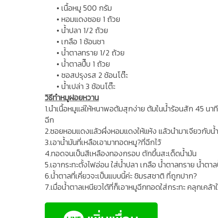
• เนื้อหมู 500 กรัม
• หอมแดงซอย 1 ถ้วย
• น้ำปลา 1/2 ถ้วย
• เกลือ 1 ช้อนชา
• น้ำตาลทราย 1/2 ถ้วย
• น้ำตาลปี๊บ 1 ถ้วย
• ซอสปรุงรส 2 ช้อนโต๊ะ
• น้ำเปล่า 3 ช้อนโต๊ะ
วิธีทำหมูฝอยหวาน
1.นำเนื้อหมูแล่ให้หนาพอต้มสุกง่าย ต้มในน้ำร้อนสัก 45 นาท
ฉีก
2.ซอยหอมแดงแล้วผึ่งหอมแดงให้แห้ง แล้วนำมาเจียวกับน้
3.เอาน้ำมันที่เหลือเอามาทอดหมู?ที่ฉีกไว้
4.ทอดจนเป็นสีเหลืองทองกรอบ ตักขึ้นสะเด็ดน้ำมัน
5.เอากระทะตั้งไฟอ่อน ใส่น้ำปลา เกลือ น้ำตาลทราย น้ำตาลป
6.น้ำตาลที่เคี่ยวจะเป็นแบบนี้ค่ะ ชิมรสชาติ ที่ถูกปาก?
7.เมื่อน้ำตาลเหนียวได้ที่ก็เอาหมูฉีกทอดใส่กระทะ คลุกเคล้