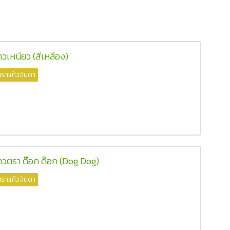
้าวเหนียว (สีเหลือง)
ราแก้วจินดา
้าวตรา ด๊อก ด๊อก (Dog Dog)
ราแก้วจินดา