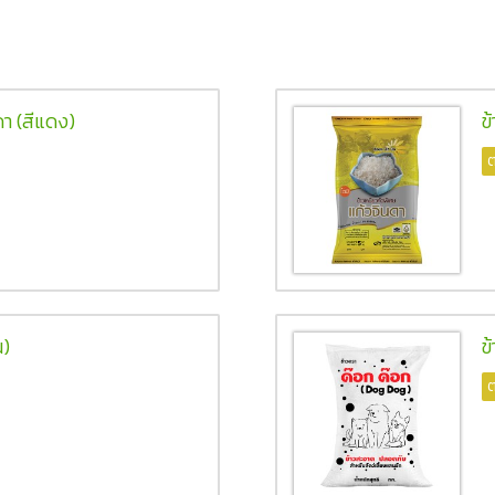
ดา (สีแดง)
ข
ต
น)
ข
ต