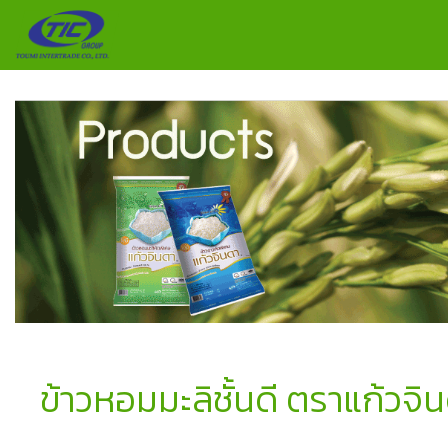
ข้าวหอมมะลิชั้นดี ตราแก้วจิ