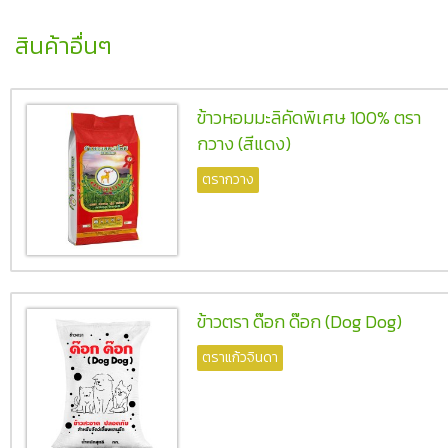
สินค้าอื่นๆ
ข้าวหอมมะลิคัดพิเศษ 100% ตรา
กวาง (สีแดง)
ตรากวาง
ข้าวตรา ด๊อก ด๊อก (Dog Dog)
ตราแก้วจินดา